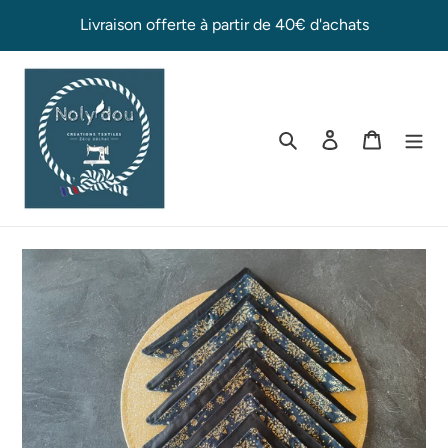
Passer
Livraison offerte à partir de 40€ d'achats
au
contenu
Rechercher
Se connecter
Panier