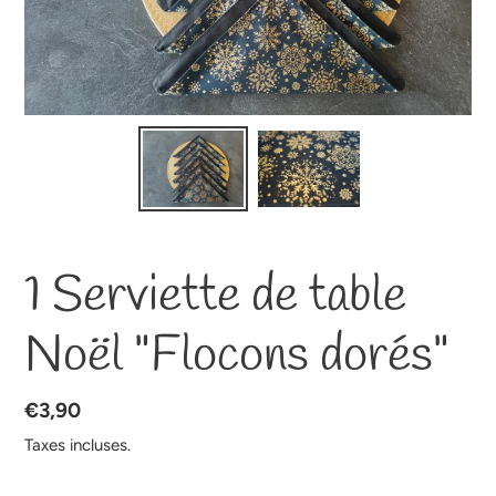
1 Serviette de table
Noël "Flocons dorés"
Prix
€3,90
normal
Taxes incluses.