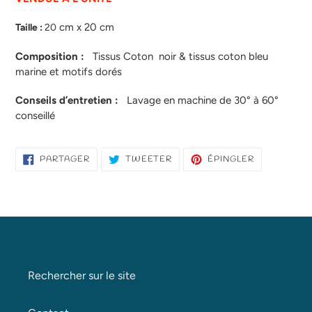
cm x 20 cm
Taille :
20
Composition
:
Tissus Coton noir & tissus coton bleu
marine et motifs dorés
Conseils d’entretien :
Lavage en machine de 30° à 60°
conseillé
PARTAGER
TWEETER
ÉPINGLER
PARTAGER
TWEETER
ÉPINGLER
SUR
SUR
SUR
FACEBOOK
TWITTER
PINTEREST
Rechercher sur le site