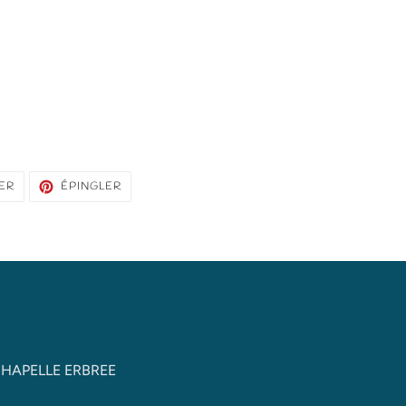
TWEETER
ÉPINGLER
ER
ÉPINGLER
SUR
SUR
TWITTER
PINTEREST
 CHAPELLE ERBREE