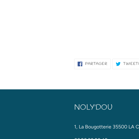
PARTAGER
PARTAGER
TWEET
SUR
FACEBOOK
NOLY'DOU
1, La Bougotterie 35500 LA