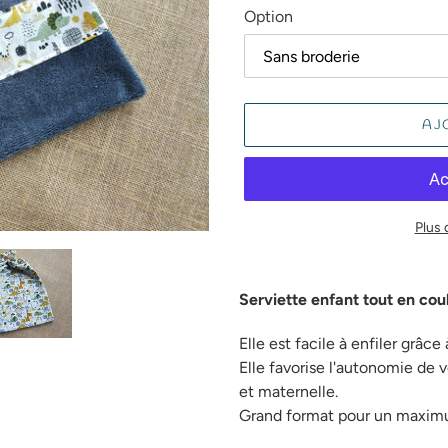
Option
AJ
Plus
Ajout
d'un
Serviette enfant tout en cou
produit
à
Elle est facile à enfiler grâce
votre
Elle favorise l'autonomie de v
panier
et maternelle.
Grand format pour un maxim