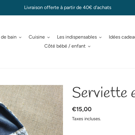
Livraison offerte à partir de 40€ d'achats
 de bain
Cuisine
Les indispensables
Idées cade
Côté bébé / enfant
Serviette 
Prix
€15,00
normal
Taxes incluses.