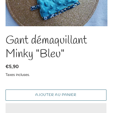
Gant démaquillant
Minky "Bleu"
Prix
€5,90
normal
Taxes incluses.
AJOUTER AU PANIER