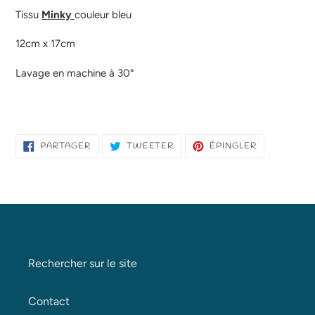
Tissu
Minky
couleur bleu
12cm x 17cm
Lavage en machine à 30°
PARTAGER
TWEETER
ÉPINGLER
PARTAGER
TWEETER
ÉPINGLER
SUR
SUR
SUR
FACEBOOK
TWITTER
PINTEREST
Rechercher sur le site
Contact