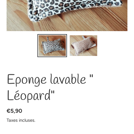
Eponge lavable "
Léopard"
Prix
€5,90
normal
Taxes incluses.