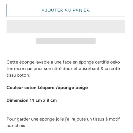
AJOUTER AU PANIER
Ajout
d'un
Cette éponge lavable a une face en éponge certifié oeko
produit
tex reconnue pour son côté doux et absorbant & un côté
à
tissu coton.
votre
panier
éponge beige
Couleur coton Léopard /
Dimension 14 cm x 9 cm
Pour garder une éponge jolie j'ai rajouté un tissus à motif
aux choix.