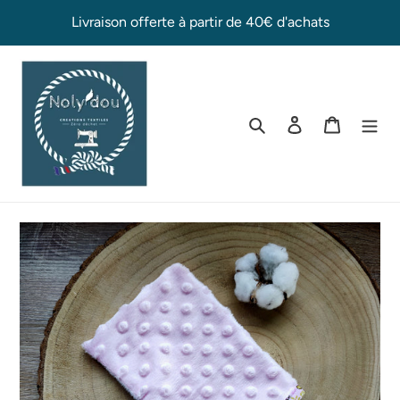
Passer
Livraison offerte à partir de 40€ d'achats
au
contenu
Rechercher
Se connecter
Panier