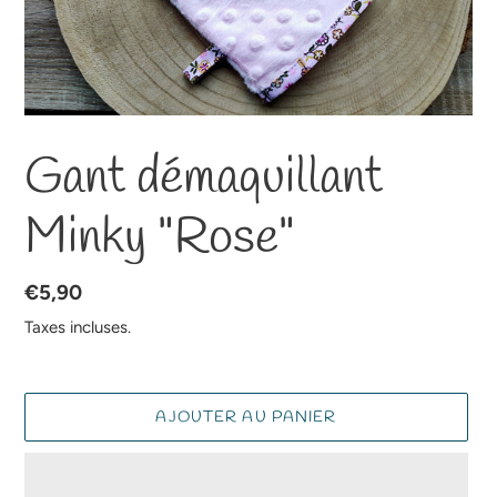
Gant démaquillant
Minky "Rose"
Prix
€5,90
normal
Taxes incluses.
AJOUTER AU PANIER