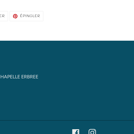
TWEETER
ÉPINGLER
ER
ÉPINGLER
SUR
SUR
TWITTER
PINTEREST
 CHAPELLE ERBREE
Facebook
Instagram