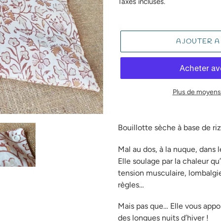
normal
Taxes incluses.
AJOUTER A
Plus de moyens
Ajout
d'un
Bouillotte sèche à base de ri
produit
à
Mal au dos, à la nuque, dans l
votre
Elle soulage par la chaleur qu’
panier
tension musculaire, lombalgie,
règles…
Mais pas que… Elle vous appor
des longues nuits d’hiver !