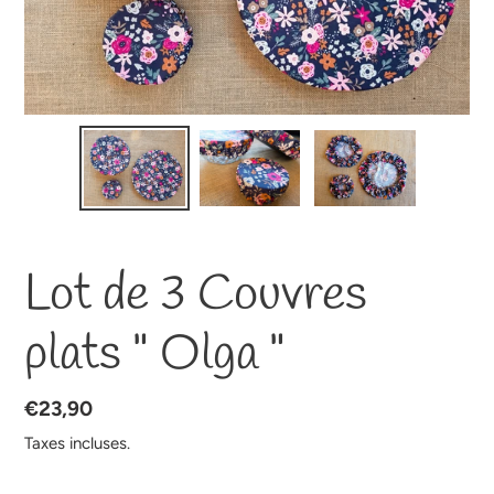
Lot de 3 Couvres
plats " Olga "
Prix
€23,90
normal
Taxes incluses.