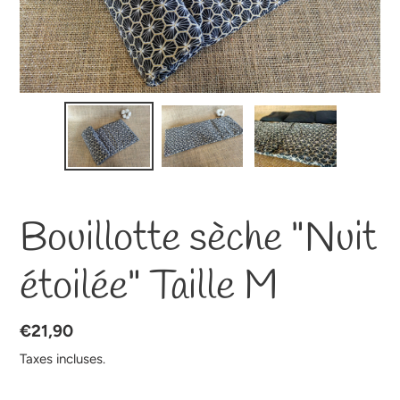
Bouillotte sèche "Nuit
étoilée" Taille M
Prix
€21,90
normal
Taxes incluses.