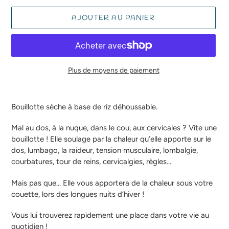
AJOUTER AU PANIER
Plus de moyens de paiement
Ajout
d'un
Bouillotte sèche à base de riz déhoussable.
produit
à
Mal au dos, à la nuque, dans le cou, aux cervicales ? Vite une
votre
bouillotte ! Elle soulage par la chaleur qu’elle apporte sur le
panier
dos, lumbago, la raideur, tension musculaire, lombalgie,
courbatures, tour de reins, cervicalgies, règles…
Mais pas que… Elle vous apportera de la chaleur sous votre
couette, lors des longues nuits d’hiver !
Vous lui trouverez rapidement une place dans votre vie au
quotidien !